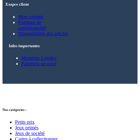
Esapce client
Mon compte
Politique de
confidentialité
Disponibilités des articles
Infos importantes
Mentions Légales
Paiement securisé
© 2021 – 2025 Alkarion – Tous droits
réservés.
Nos catégories :
Petits prix
Jeux primés
Jeux de société
Cartes à collectionner