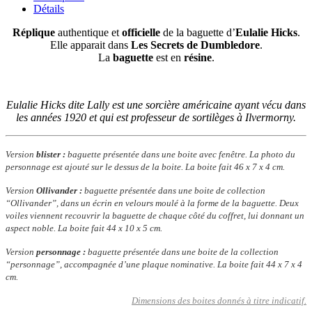
Détails
Réplique
authentique et
officielle
de la baguette d’
Eulalie Hicks
.
Elle apparait dans
Les Secrets de Dumbledore
.
La
baguette
est en
résine
.
Eulalie Hicks dite Lally est une sorcière américaine ayant vécu dans
les années 1920 et qui est professeur de sortilèges à Ilvermorny.
Version
blister :
baguette présentée dans une boite avec fenêtre. La photo du
personnage est ajouté sur le dessus de la boite. La boite fait 46 x 7 x 4 cm.
Version
Ollivander :
baguette présentée dans une boite de collection
“Ollivander”, dans un écrin en velours moulé à la forme de la baguette. Deux
voiles viennent recouvrir la baguette de chaque côté du coffret, lui donnant un
aspect noble. La boite fait 44 x 10 x 5 cm.
Version
personnage :
baguette présentée dans une boite de la collection
“personnage”, accompagnée d’une plaque nominative. La boite fait 44 x 7 x 4
cm.
Dimensions des boites donnés à titre indicatif.