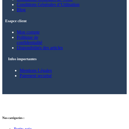
Conditions Générales d’Utilisation
Blog
Esapce client
Mon compte
Politique de
confidentialité
Disponibilités des articles
Infos importantes
Mentions Légales
Paiement securisé
© 2021 – 2025 Alkarion – Tous droits
réservés.
Nos catégories :