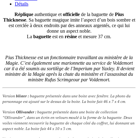
Détails
Réplique
authentique et
officielle
de la baguette de
Pius
Thicknesse
. Sa baguette magique imite l’aspect d’un bois sombre et
est cerclée à deux endroits par des anneaux argentés, ce qui lui
donne un aspect noble.
La
baguette
est en
résine
et mesure 37 cm.
Pius Thicknesse est un fonctionnaire travaillant au ministère de la
Magie. C’est également une marionnette au service de Voldemort
car il a été soumis au sortilège de l’Imperium par Yaxley. Il devient
ministre de la Magie après la chute du ministère et l’assassinat du
ministre Rufus Scrimgeour par Voldemort.
Version
blister :
baguette présentée dans une boite avec fenêtre. La photo du
personnage est ajouté sur le dessus de la boite. La boite fait 46 x 7 x 4 cm.
Version
Ollivander :
baguette présentée dans une boite de collection
“Ollivander”, dans un écrin en velours moulé à la forme de la baguette. Deux
voiles viennent recouvrir la baguette de chaque côté du coffret, lui donnant un
aspect noble. La boite fait 44 x 10 x 5 cm.