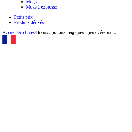
Mugs
Mugs à expresso
Petits prix
Produits dérivés
Accueil
/
Archives
/
Brains : potions magiques – jeux cérébraux