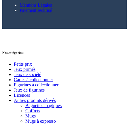
Mentions Légales
Paiement securisé
© 2021 – 2025 Alkarion – Tous droits
réservés.
Nos catégories :
Petits prix
Jeux primés
Jeux de société
Cartes à collectionner
Figurines à collectionner
Jeux de figurines
Licences
Autres produits dérivés
Baguettes magiques
Coffrets
Mugs
Mugs à expresso