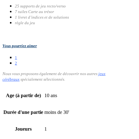
25 supports de jeu recto/verso
7 tuiles Carte au trésor
1 livret d’indices et de solutions
règle du jeu
Vous pourriez aimer
1
2
Nous vous proposons également de découvrir nos autres
jeux
cérébraux
spécialement
sélectionnés.
Age (à partir de)
10 ans
Durée d'une partie
moins de 30'
Joueurs
1