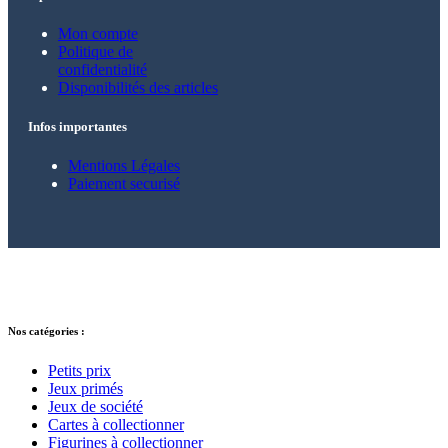
Mon compte
Politique de
confidentialité
Disponibilités des articles
Infos importantes
Mentions Légales
Paiement securisé
© 2021 – 2025 Alkarion – Tous droits
réservés.
Nos catégories :
Petits prix
Jeux primés
Jeux de société
Cartes à collectionner
Figurines à collectionner