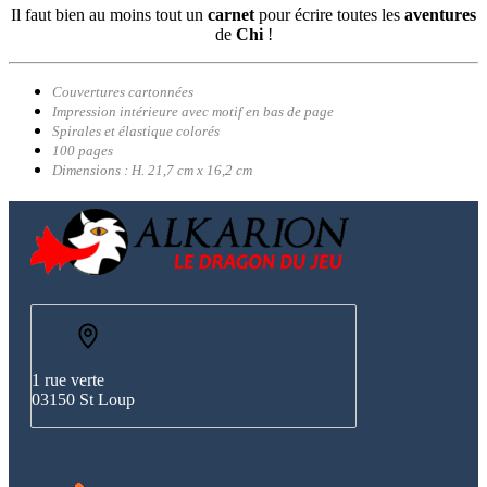
Il faut bien au moins tout un
carnet
pour écrire toutes les
aventures
de
Chi
!
Couvertures cartonnées
Impression intérieure avec motif en bas de page
Spirales et élastique colorés
100 pages
Dimensions : H. 21,7 cm x 16,2 cm
1 rue verte
03150 St Loup