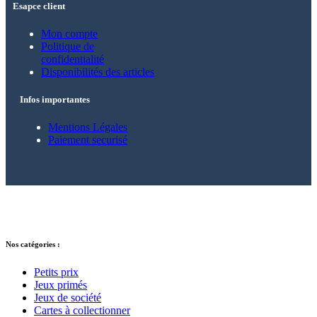
Esapce client
Mon compte
Politique de
confidentialité
Disponibilités des articles
Infos importantes
Mentions Légales
Paiement securisé
© 2021 – 2025 Alkarion – Tous droits
réservés.
Nos catégories :
Petits prix
Jeux primés
Jeux de société
Cartes à collectionner