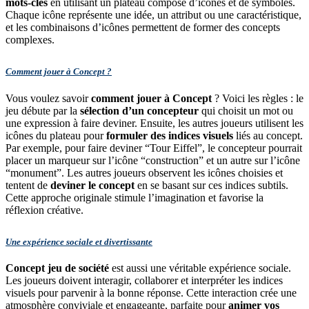
mots-clés
en utilisant un plateau composé d’icônes et de symboles.
Chaque icône représente une idée, un attribut ou une caractéristique,
et les combinaisons d’icônes permettent de former des concepts
complexes.
Comment jouer à Concept ?
Vous voulez savoir
comment jouer à Concept
? Voici les règles : le
jeu débute par la
sélection d’un concepteur
qui choisit un mot ou
une expression à faire deviner. Ensuite, les autres joueurs utilisent les
icônes du plateau pour
formuler des indices visuels
liés au concept.
Par exemple, pour faire deviner “Tour Eiffel”, le concepteur pourrait
placer un marqueur sur l’icône “construction” et un autre sur l’icône
“monument”. Les autres joueurs observent les icônes choisies et
tentent de
deviner le concept
en se basant sur ces indices subtils.
Cette approche originale stimule l’imagination et favorise la
réflexion créative.
Une expérience sociale et divertissante
Concept jeu de société
est aussi une véritable expérience sociale.
Les joueurs doivent interagir, collaborer et interpréter les indices
visuels pour parvenir à la bonne réponse. Cette interaction crée une
atmosphère conviviale et engageante, parfaite pour
animer vos