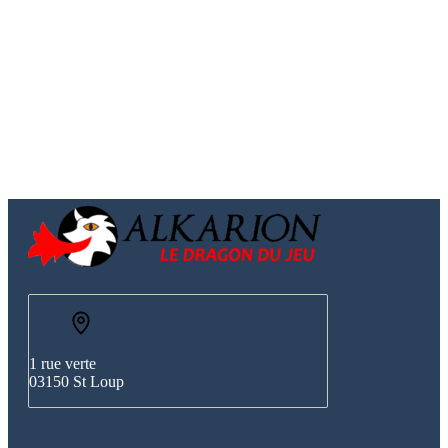
1 rue verte
03150 St Loup