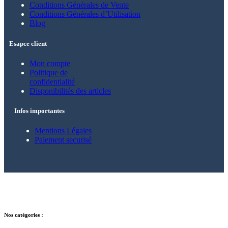
Conditions Générales de Vente
Conditions Générales d’Utilisation
Blog
Esapce client
Mon compte
Politique de
confidentialité
Disponibilités des articles
Infos importantes
Mentions Légales
Paiement securisé
© 2021 – 2025 Alkarion – Tous droits
réservés.
Nos catégories :