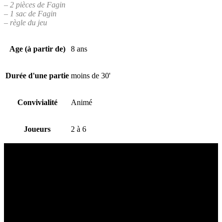
– 2 pièces de Fagin
– 1 sac de Fagin
– règle du jeu
Age (à partir de)
8 ans
Durée d'une partie
moins de 30'
Convivialité
Animé
Joueurs
2 à 6