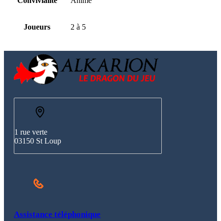
Convivialité
Animé
Joueurs
2 à 5
1 rue verte
03150 St Loup
Assistance téléphonique