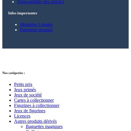
Disponibilités des articles
Infos importantes
Mentions Légales
Paiement securisé
© 2021 – 2025 Alkarion – Tous droits
réservés.
Nos catégories :
Petits prix
Jeux primés
Jeux de société
Cartes à collectionner
Figurines à collectionner
Jeux de figurines
Licences
Autres produits dérivés
Baguettes magiques