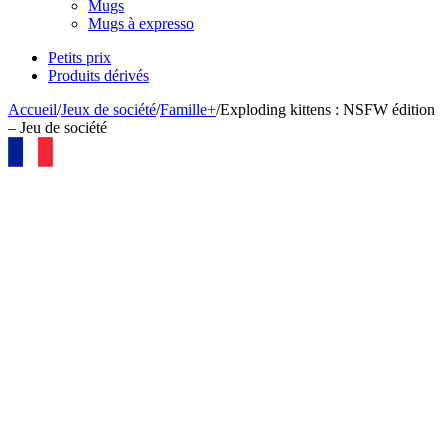
Mugs
Mugs à expresso
Petits prix
Produits dérivés
Accueil
/
Jeux de société
/
Famille+
/
Exploding kittens : NSFW édition
– Jeu de société