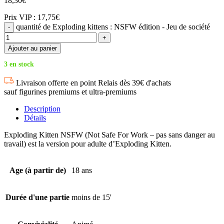
18,30
€
Prix VIP : 17,75€
quantité de Exploding kittens : NSFW édition - Jeu de société
Ajouter au panier
3 en stock
Livraison offerte en point Relais dès 39€ d'achats
sauf figurines premiums et ultra-premiums
Description
Détails
Exploding Kitten NSFW (Not Safe For Work – pas sans danger au
travail) est la version pour adulte d’Exploding Kitten.
Age (à partir de)
18 ans
Durée d'une partie
moins de 15'