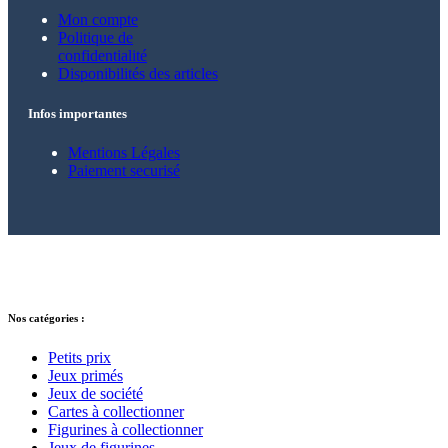
Mon compte
Politique de
confidentialité
Disponibilités des articles
Infos importantes
Mentions Légales
Paiement securisé
© 2021 – 2025 Alkarion – Tous droits
réservés.
Nos catégories :
Petits prix
Jeux primés
Jeux de société
Cartes à collectionner
Figurines à collectionner
Jeux de figurines