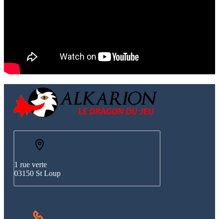
1 rue verte
03150 St Loup