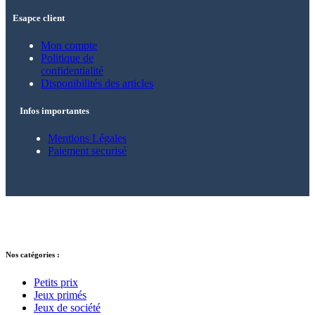
Esapce client
Mon compte
Politique de
confidentialité
Disponibilités des articles
Infos importantes
Mentions Légales
Paiement securisé
© 2021 – 2025 Alkarion – Tous droits
réservés.
Nos catégories :
Petits prix
Jeux primés
Jeux de société