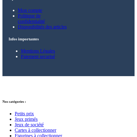
Mon compte
Politique de
confidentialité
Disponibilités des articles
Infos importantes
Mentions Légales
Paiement securisé
© 2021 – 2025 Alkarion – Tous droits
réservés.
Nos catégories :
Petits prix
Jeux primés
Jeux de société
Cartes à collectionner
Figurines à collectionner