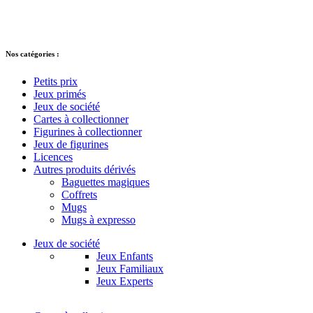
© 2021 – 2025 Alkarion – Tous droits
réservés.
Nos catégories :
Petits prix
Jeux primés
Jeux de société
Cartes à collectionner
Figurines à collectionner
Jeux de figurines
Licences
Autres produits dérivés
Baguettes magiques
Coffrets
Mugs
Mugs à expresso
Jeux de société
Jeux Enfants
Jeux Familiaux
Jeux Experts