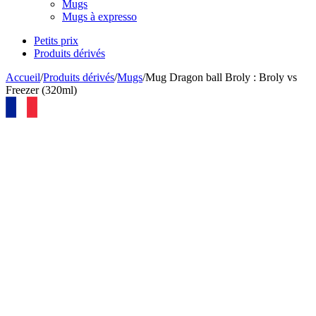
Mugs
Mugs à expresso
Petits prix
Produits dérivés
Accueil
/
Produits dérivés
/
Mugs
/
Mug Dragon ball Broly : Broly vs
Freezer (320ml)