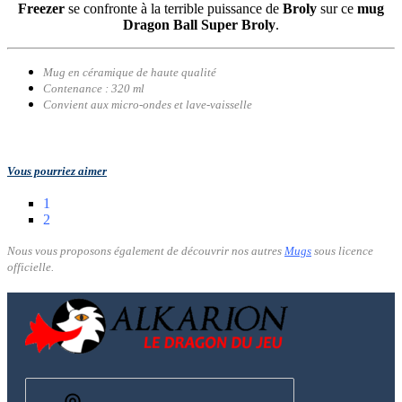
Freezer
se confronte à la terrible puissance de
Broly
sur ce
mug
Dragon Ball Super Broly
.
Mug en céramique de haute qualité
Contenance : 320 ml
Convient aux micro-ondes et lave-vaisselle
Vous pourriez aimer
1
2
Nous vous proposons également de découvrir nos autres
Mugs
sous licence
officielle.