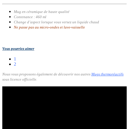
Mug en céramique de haute qualité
Contenance : 460 ml
Change d’aspect lorsque vous versez un liquide chaud
Ne passe pas au micro-ondes et lave-vaisselle
Vous pourriez aimer
1
2
Nous vous proposons également de découvrir nos autres
Mugs thermoréactifs
sous licence officielle.