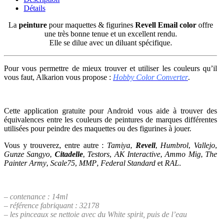
Détails
La
peinture
pour maquettes & figurines
Revell
Email color
offre
une très bonne tenue et un excellent rendu.
Elle se dilue avec un diluant spécifique.
Pour vous permettre de mieux trouver et utiliser les couleurs qu’il
vous faut, Alkarion vous propose :
Hobby Color Converter
.
Cette application gratuite pour Android vous aide à trouver des
équivalences entre les couleurs de peintures de marques différentes
utilisées pour peindre des maquettes ou des figurines à jouer.
Vous y trouverez, entre autre :
Tamiya
,
Revell
,
Humbrol
,
Vallejo
,
Gunze Sangyo
,
Citadelle
,
Testors
,
AK Interactive
,
Ammo Mig
,
The
Painter Army
,
Scale75
,
MMP
,
Federal Standard
et
RAL
.
– contenance : 14ml
– référence fabriquant : 32178
– les pinceaux se nettoie avec du White spirit, puis de l’eau