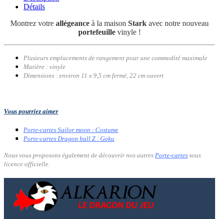
Détails
Montrez votre
allégeance
à la maison
Stark
avec notre nouveau
portefeuille
vinyle !
Plusieurs emplacements de rangement pour une commodité maximale
Matière : vinyle
Dimensions : environ 11 x 9,5 cm fermé, 22 cm ouvert
Vous pourriez aimer
Porte-cartes Sailor moon : Costume
Porte-cartes Dragon ball Z : Goku
Nous vous proposons également de découvrir nos autres
Porte-cartes
sous
licence officielle.