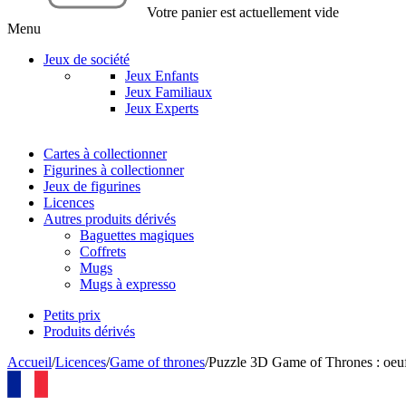
Votre panier est actuellement vide
Menu
Jeux de société
Jeux Enfants
Jeux Familiaux
Jeux Experts
Cartes à collectionner
Figurines à collectionner
Jeux de figurines
Licences
Autres produits dérivés
Baguettes magiques
Coffrets
Mugs
Mugs à expresso
Petits prix
Produits dérivés
Accueil
/
Licences
/
Game of thrones
/
Puzzle 3D Game of Thrones : oeuf