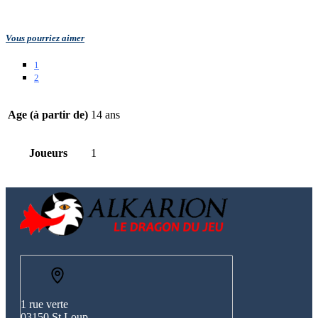
Vous pourriez aimer
1
2
Age (à partir de)
14 ans
Joueurs
1
1 rue verte
03150 St Loup