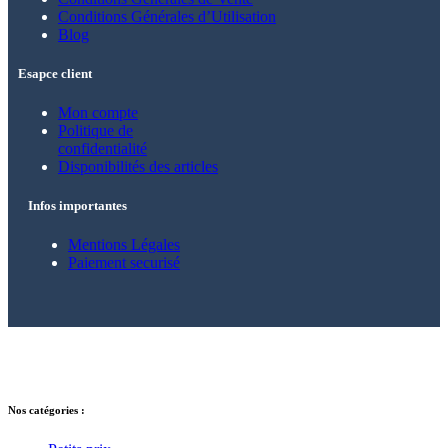
Conditions Générales d’Utilisation
Blog
Esapce client
Mon compte
Politique de
confidentialité
Disponibilités des articles
Infos importantes
Mentions Légales
Paiement securisé
© 2021 – 2025 Alkarion – Tous droits
réservés.
Nos catégories :