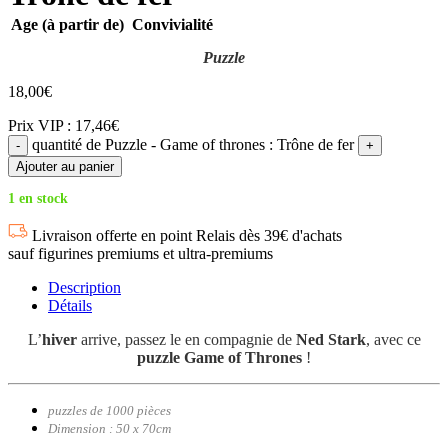
Age (à partir de)
Convivialité
Puzzle
18,00
€
Prix VIP : 17,46€
quantité de Puzzle - Game of thrones : Trône de fer
Ajouter au panier
1 en stock
Livraison offerte en point Relais dès 39€ d'achats
sauf figurines premiums et ultra-premiums
Description
Détails
L’
hiver
arrive, passez le en compagnie de
Ned Stark
, avec ce
puzzle Game of Thrones
!
puzzles de 1000 pièces
Dimension : 50 x 70cm