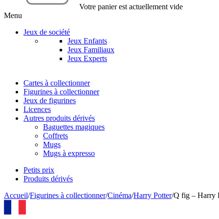
Votre panier est actuellement vide
Menu
Jeux de société
Jeux Enfants
Jeux Familiaux
Jeux Experts
Cartes à collectionner
Figurines à collectionner
Jeux de figurines
Licences
Autres produits dérivés
Baguettes magiques
Coffrets
Mugs
Mugs à expresso
Petits prix
Produits dérivés
Accueil
/
Figurines à collectionner
/
Cinéma
/
Harry Potter
/
Q fig – Harry P