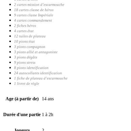
2 cartes mission d’escarmouche
18 cartes classe de héros
9 cartes classe Impériale
4 cartes commandement
2 fiches héros
4 cartes état
12 tuiles de plateau
10 pions état
3 pions compagnon
3 pions allié et antagoniste
3 pions dégâts
9 pions stress
8 pions identification
24 autocollants identification
1 fiche de plateau d’escarmouche
1 livret de règle
Age (à partir de)
14 ans
Durée d'une partie
1 à 2h
Joueurs
2