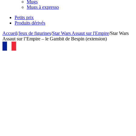
Mugs
Mugs à expresso
Petits prix
Produits dérivés
Accueil
/
Jeux de figurines
/
Star Wars Assaut sur l'Empire
/
Star Wars
Assaut sur l’Empire – le Gambit de Bespin (extension)