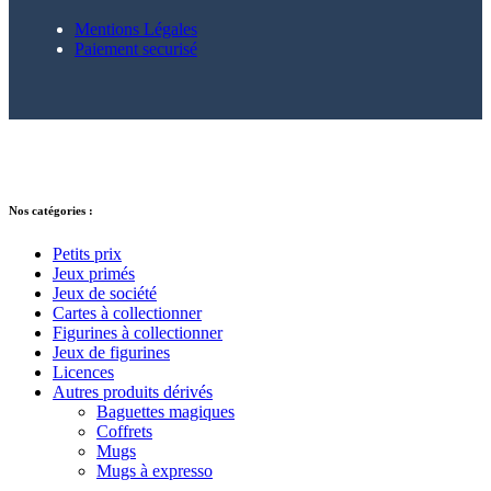
Mentions Légales
Paiement securisé
© 2021 – 2025 Alkarion – Tous droits
réservés.
Nos catégories :
Petits prix
Jeux primés
Jeux de société
Cartes à collectionner
Figurines à collectionner
Jeux de figurines
Licences
Autres produits dérivés
Baguettes magiques
Coffrets
Mugs
Mugs à expresso