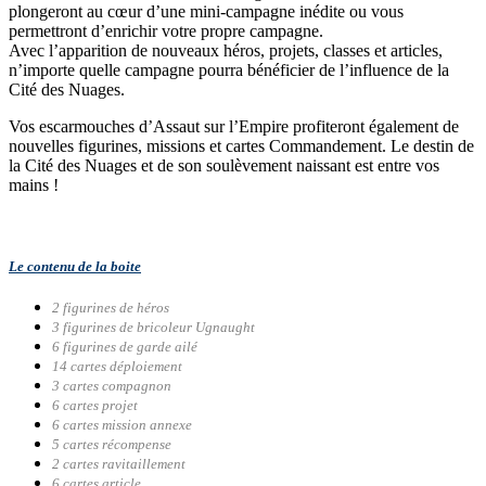
plongeront au cœur d’une mini-campagne inédite ou vous
permettront d’enrichir votre propre campagne.
Avec l’apparition de nouveaux héros, projets, classes et articles,
n’importe quelle campagne pourra bénéficier de l’influence de la
Cité des Nuages.
Vos escarmouches d’Assaut sur l’Empire profiteront également de
nouvelles figurines, missions et cartes Commandement. Le destin de
la Cité des Nuages et de son soulèvement naissant est entre vos
mains !
Le contenu de la boite
2 figurines de héros
3 figurines de bricoleur Ugnaught
6 figurines de garde ailé
14 cartes déploiement
3 cartes compagnon
6 cartes projet
6 cartes mission annexe
5 cartes récompense
2 cartes ravitaillement
6 cartes article