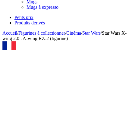
Mugs
Mugs à expresso
Petits prix
Produits dérivés
Accueil
/
Figurines à collectionner
/
Cinéma
/
Star Wars
/
Star Wars X-
wing 2.0 : A-wing RZ-2 (figurine)