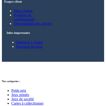
Esapce client
Mon compte
Politique de
confidentialité
Disponibilités des articles
Infos importantes
Mentions Légales
Paiement securisé
© 2021 – 2025 Alkarion – Tous droits
réservés.
Nos catégories :
Petits prix
Jeux primés
Jeux de société
Cartes à collectionner