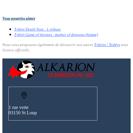
Vous pourriez aimer
T-shirt Death Note : L tribute
T-shirt Game of thrones : mother of dragons (femme)
Nous vous proposons également de découvrir nos autres
T-shirts / Teddys
sous
licence officielle.
1 rue verte
03150 St Loup