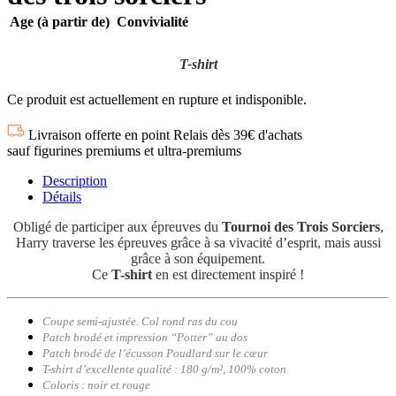
Age (à partir de)
Convivialité
T-shirt
Ce produit est actuellement en rupture et indisponible.
Livraison offerte en point Relais dès 39€ d'achats
sauf figurines premiums et ultra-premiums
Description
Détails
Obligé de participer aux épreuves du
Tournoi des Trois Sorciers
,
Harry traverse les épreuves grâce à sa vivacité d’esprit, mais aussi
grâce à son équipement.
Ce
T-shirt
en est directement inspiré !
Coupe semi-ajustée. Col rond ras du cou
Patch brodé et impression “Potter” au dos
Patch brodé de l’écusson Poudlard sur le
cœur
T-shirt d’excellente qualité : 180 g/m², 100% coton
Coloris : noir et rouge