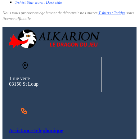
T-shirt Star wars : Dark side
Nous vous proposons également de découvrir nos autres
T-shirts / Teddys
sous
licence officielle.
1 rue verte
03150 St Loup
Assistance téléphonique