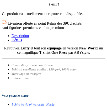
T-shirt
Ce produit est actuellement en rupture et indisponible.
Livraison offerte en point Relais dès 39€ d'achats
sauf figurines premiums et ultra-premiums
Description
Détails
Retrouvez
Luffy
et tout son
équipage
en version
New World
sur
ce magnifique
T-shirt One Piece
par ABYstyle.
Coupe slim, col rond ras du cou
T-shirt d’excellente qualité : 150 g/m², 100% coton
Marquage en transfert
Coloris : blanc
Vous pourriez aimer
T-shirt World of Warcraft : Horde