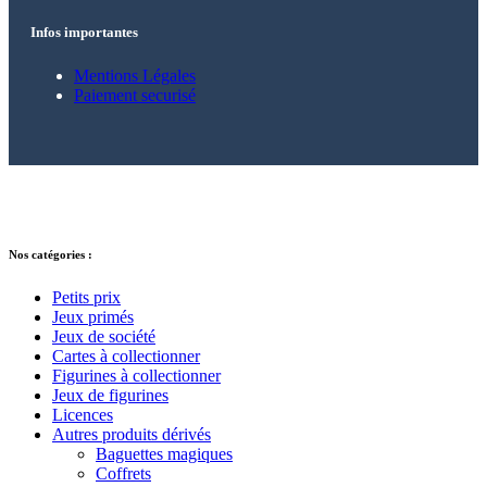
Infos importantes
Mentions Légales
Paiement securisé
© 2021 – 2025 Alkarion – Tous droits
réservés.
Nos catégories :
Petits prix
Jeux primés
Jeux de société
Cartes à collectionner
Figurines à collectionner
Jeux de figurines
Licences
Autres produits dérivés
Baguettes magiques
Coffrets