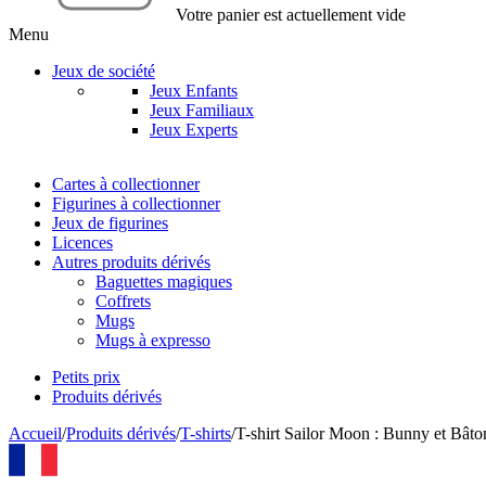
Votre panier est actuellement vide
Menu
Jeux de société
Jeux Enfants
Jeux Familiaux
Jeux Experts
Cartes à collectionner
Figurines à collectionner
Jeux de figurines
Licences
Autres produits dérivés
Baguettes magiques
Coffrets
Mugs
Mugs à expresso
Petits prix
Produits dérivés
Accueil
/
Produits dérivés
/
T-shirts
/
T-shirt Sailor Moon : Bunny et Bâto