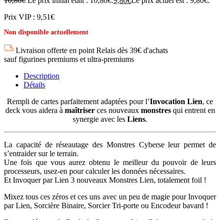
10,80
€
Le prix initial était : 10,80€.
9,80
€
Le prix actuel est : 9,80€.
Prix VIP : 9,51€
Non disponible actuellement
Livraison offerte en point Relais dès 39€ d'achats
sauf figurines premiums et ultra-premiums
Description
Détails
Rempli de cartes parfaitement adaptées pour l’
Invocation Lien
, ce
deck vous aidera à
maîtriser
ces nouveaux
monstres
qui entrent en
synergie avec les
Liens
.
La capacité de réseautage des Monstres Cyberse leur permet de
s’entraider sur le terrain.
Une fois que vous aurez obtenu le meilleur du pouvoir de leurs
processeurs, usez-en pour calculer les données nécessaires.
Et Invoquer par Lien 3 nouveaux Monstres Lien, totalement foil !
Mixez tous ces zéros et ces uns avec un peu de magie pour Invoquer
par Lien, Sorcière Binaire, Sorcier Tri-porte ou Encodeur bavard !