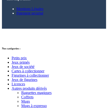
Mentions Légales
Paiement securisé
© 2021 – 2025 Alkarion – Tous droits
réservés.
Nos catégories :
Petits prix
Jeux primés
Jeux de société
Cartes à collectionner
Figurines à collectionner
Jeux de figurines
Licences
Autres produits dérivés
Baguettes magiques
Coffrets
Mugs
Mugs à expresso