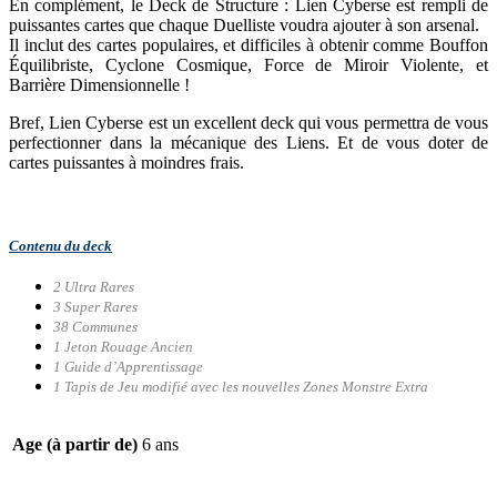
En complément, le Deck de Structure : Lien Cyberse est rempli de
puissantes cartes que chaque Duelliste voudra ajouter à son arsenal.
Il inclut des cartes populaires, et difficiles à obtenir comme Bouffon
Équilibriste, Cyclone Cosmique, Force de Miroir Violente, et
Barrière Dimensionnelle !
Bref, Lien Cyberse est un excellent deck qui vous permettra de vous
perfectionner dans la mécanique des Liens. Et de vous doter de
cartes puissantes à moindres frais.
Contenu du deck
2 Ultra Rares
3 Super Rares
38 Communes
1 Jeton Rouage Ancien
1 Guide d’Apprentissage
1 Tapis de Jeu modifié avec les nouvelles Zones Monstre Extra
Age (à partir de)
6 ans