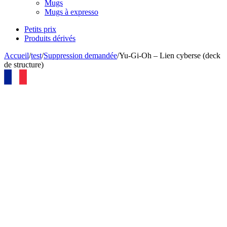
Mugs
Mugs à expresso
Petits prix
Produits dérivés
Accueil
/
test
/
Suppression demandée
/
Yu-Gi-Oh – Lien cyberse (deck
de structure)