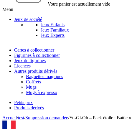
Votre panier est actuellement vide
Menu
Jeux de société
Jeux Enfants
Jeux Familiaux
Jeux Experts
Cartes à collectionner
Figurines à collectionner
Jeux de figurines
Licences
Autres produits dérivés
Baguettes magiques
Coffrets
Mugs
Mugs à expresso
Petits prix
Produits dérivés
Accueil
/
test
/
Suppression demandée
/
Yu-Gi-Oh – Pack étoile : Battle r