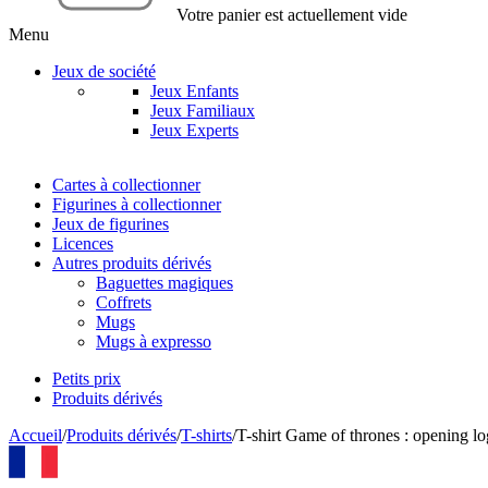
Votre panier est actuellement vide
Menu
Jeux de société
Jeux Enfants
Jeux Familiaux
Jeux Experts
Cartes à collectionner
Figurines à collectionner
Jeux de figurines
Licences
Autres produits dérivés
Baguettes magiques
Coffrets
Mugs
Mugs à expresso
Petits prix
Produits dérivés
Accueil
/
Produits dérivés
/
T-shirts
/
T-shirt Game of thrones : opening l