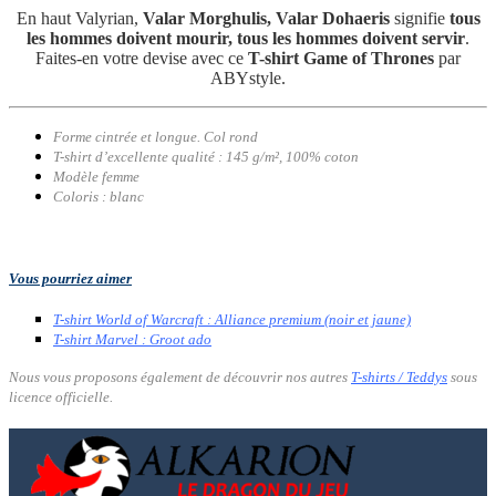
En haut Valyrian,
Valar Morghulis, Valar Dohaeris
signifie
tous
les hommes doivent mourir, tous les hommes doivent servir
.
Faites-en votre devise avec ce
T-shirt Game of Thrones
par
ABYstyle.
Forme cintrée et longue. Col rond
T-shirt d’excellente qualité : 145 g/m², 100% coton
Modèle femme
Coloris : blanc
Vous pourriez aimer
T-shirt World of Warcraft : Alliance premium (noir et jaune)
T-shirt Marvel : Groot ado
Nous vous proposons également de découvrir nos autres
T-shirts / Teddys
sous
licence officielle.